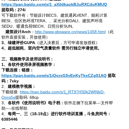
https://pan.baidu.com/s/1_aXildkaokBJuRXCduKMUQ
提取码：
274i
可下载软件有：节能设计
BECS、建筑通风VENT、能耗计算
BESI、住区热环境TERA、、采光分析DALI、建筑声环境
SEDU、暖通负荷BECH、日照分析SUN。
建筑设计
Arch
：
http://www.gbsware.cn/news/1458.html
（此
软件直接安装，开放使用）
3、绿建评价GUPA
（进入决赛后，方可申请发放授权）
4、超低能耗、室内空气质量软件 需另行独立申请使用。
三、视频教学及使用说明书：
1、各软件使用录屏视频教学：
下载连接：链接：
https://pan.baidu.com/s/1iQorxG5vEnKyTkxCZg01AQ
提取
码：
7xky
2、
建模教学视频：
下载链接
:
https://pan.baidu.com/s/1_RT97HS0k2WINbD-
Oorq5g
提取码
: 68cp
3、
各软件《使用说明书》电子档：
软件左侧下拉菜单
---文件帮
助----在线帮助
4、
每周一、三（
18-19点）进行软件培训直播，斗鱼房间号：
6385446