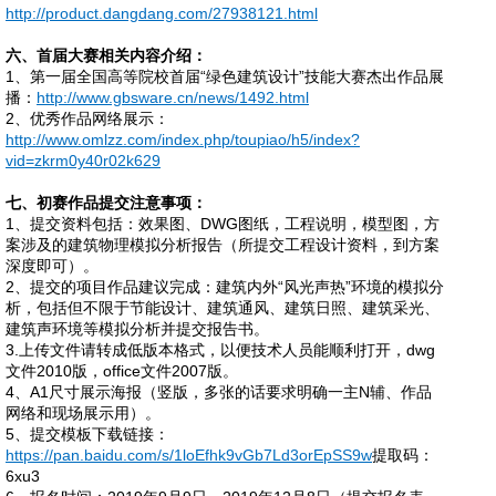
http://product.dangdang.com/27938121.html
六
、首届大赛相关内容介绍：
1
、第一届全国高等院校首届“绿色建筑设计”技能大赛杰出作品展
播：
http://www.gbsware.cn/news/1492.html
2
、优秀作品网络展示：
http://www.omlzz.com/index.php/toupiao/h5/index?
vid=zkrm0y40r02k629
七
、初赛作品提交注意事项：
1、提交资料包括：效果图、DWG图纸，工程说明，模型图，方
案涉及的建筑物理模拟分析报告（所提交工程设计资料，到方案
深度即可）。
2、提交的项目作品建议完成：建筑内外“风光声热”环境的模拟分
析，包括但不限于节能设计、建筑通风、建筑日照、建筑采光、
建筑声环境等模拟分析并提交报告书。
3.上传文件请转成低版本格式，以便技术人员能顺利打开，dwg
文件2010版，office文件2007版。
4、A1尺寸展示海报（竖版，多张的话要求明确一主N辅、作品
网络和现场展示用）。
5、提交模板下载链接：
https://pan.baidu.com/s/1loEfhk9vGb7Ld3orEpSS9w
提取码：
6xu3