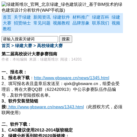
首页
关于绿建
新闻资讯
绿建软件
材料推广
绿建百科
绿建
大赛
招贤纳士
常见问题
视频教程
品牌形象
联系我们
视频
教程
首页
>
绿建大赛
>
高校绿建大赛
第二届高校设计大赛参赛指南
作者：本站编辑 来源：绿建斯维尔 阅读：14201
一、报名表：
1、报名表下载
：
http://www.gbsware.cn/news/1345.html
2、填写报名表且盖章后发送至：qixk@gbsware.cn，组委会受
理后，将在
大赛
QQ群（622420913）中公示参赛队伍作品编
号，及软件登陆授权名单。
3
、软件安装登陆链
接
:
http://www.gbsware.cn/news/1343.html
（此授权方式，必须
联网使用）
二、软件下载：
1、CAD建议使用2012-2014版较稳定
2、绿建分析系列软件2020版链接：