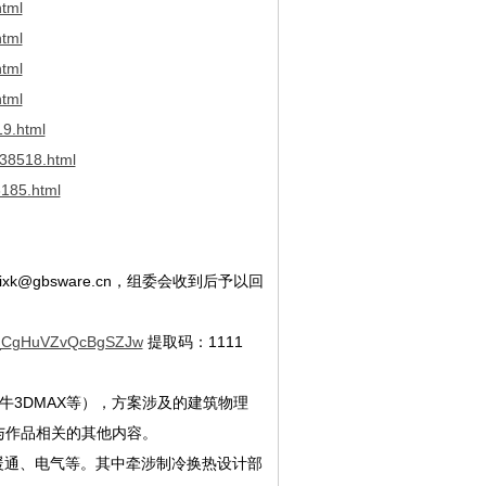
tml
tml
tml
tml
19.html
438518.html
3185.html
qixk@gbsware.cn，组委会收到后予以回
_C
g
HuVZvQcBgSZJw
提取码：
1111
牛3DMAX等），方案涉及的建筑物理
与作品相关的其他内容。
暖通、电气等。其中牵涉制冷换热设计部