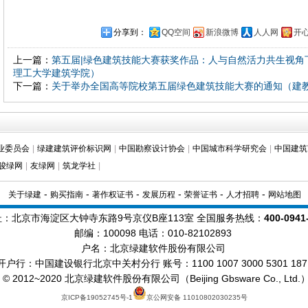
分享到：
QQ空间
新浪微博
人人网
开
上一篇：
第五届|绿色建筑技能大赛获奖作品：人与自然活力共生视角
理工大学建筑学院）
下一篇：
关于举办全国高等院校第五届绿色建筑技能大赛的通知（建教协【
业委员会
|
绿建建筑评价标识网
|
中国勘察设计协会
|
中国城市科学研究会
|
中国建筑
骏绿网
|
友绿网
|
筑龙学社
|
-
-
-
-
-
-
关于绿建
购买指南
著作权证书
发展历程
荣誉证书
人才招聘
网站地图
址：北京市海淀区大钟寺东路9号京仪B座113室 全国服务热线：
400-0941
邮编：100098
电话：010-82102893
户名：北京绿建软件股份有限公司
开户行：中国建设银行北京中关村分行 账号：1100 1007 3000 5301 187
ht © 2012~2020 北京绿建软件股份有限公司（Beijing Gbsware Co., Lt
京ICP备19052745号-1
京公网安备 11010802030235号