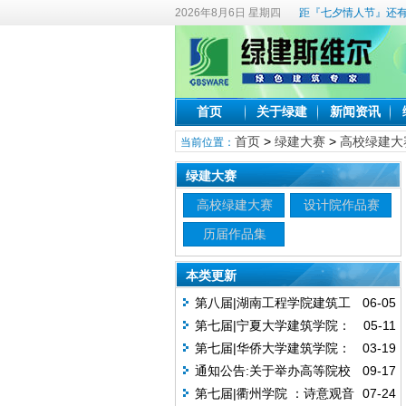
2026年8月6日 星期四
距『七夕情人节』还有
首页
关于绿建
新闻资讯
首页
>
绿建大赛
>
高校绿建大
当前位置：
绿建大赛
高校绿建大赛
设计院作品赛
历届作品集
本类更新
第八届|湖南工程学院建筑工
06-05
程学院：绿建焕能—基于多能协调
第七届|宁夏大学建筑学院：
05-11
的教学建筑低碳重塑
陶复陶穴，青山窑塑——传统智慧
第七届|华侨大学建筑学院：
03-19
与绿色生态融合的游客接待中心设
回转绿廊——基于碳中和目标下的
通知公告:关于举办高等院校
09-17
计（A赛道获奖作品）
幼儿园设计（A赛道获奖作品）
第八届绿色建筑技能与创意大赛
第七届|衢州学院 ：诗意观音
07-24