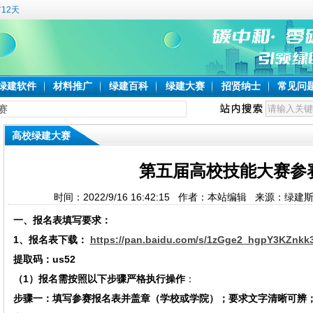
12天
绿建软件
材料推广
绿建百科
绿建大赛
招贤纳士
常见问
赛
高校绿建大赛
第五届高校技能大赛参
时间：2022/9/16 16:42:15 作者：本站编辑 来源：绿
一、报名表填写要求：
1、报名表下载：
https://pan.baidu.com/s/1zGge2_hgpY3KZnk
提取码：
us52
（
1）报名需按照以下步骤
严格执行操作
：
步骤一：填写参赛报名表并
盖章（学校或学院）
；要求文字清晰可辨