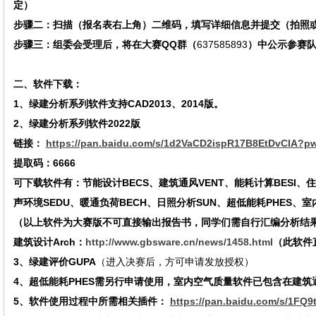
定）
步骤二：扫描（报名表右上角）二维码，填写详细信息并提交（
拍照
步骤三：组委会受理后，将在
大赛
QQ群（
637585893
）中公示
参赛
二、软件下载：
1、绿建分析系列软件支持CAD20
13
、
20
14
版。
2、绿建分析系列软件202
2
版
链接：
https://pan.baidu.com/s/1d2VaCD2ispR17B8EtDvCIA?p
提取码：
6666
可下载软件有：节能设计
BECS、建筑通风VENT、能耗计算BESI、
声环境SEDU、暖通负荷BECH、日照分析SUN、超低能耗PHES、室
（以上软件为大赛版不可直接输出报告书，同学们需自行汇编分析结
建筑设计
Arch：
http://www.gbsware.cn/news/1458.html
（此软件
3、绿建评价GUPA
（进入决赛后，方可申请发放授权）
4、超低能耗PHES需另行申请使用，室内空气质量软件已包含在建筑通
5、软件使用过程中所需相关插件：
https://pan.baidu.com/s/1F