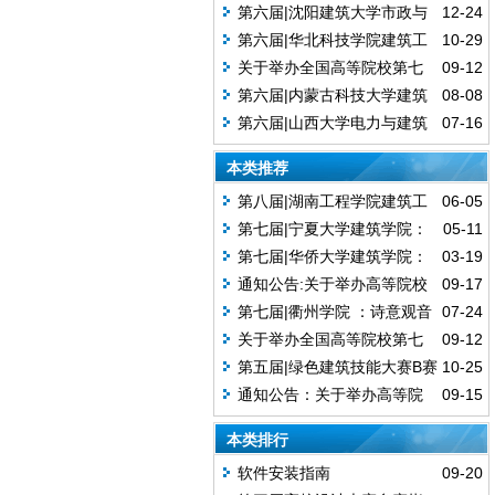
（公益）的通知
桥，茗竹创意谷 — 乡村工业厂房低
第六届|沈阳建筑大学市政与
12-24
碳改造设计（A赛道获奖作品）
环境工程学院—腊前似春（B赛道获
第六届|华北科技学院建筑工
10-29
奖作品）
程学院-绿运馆：突破创新，迈向可
关于举办全国高等院校第七
09-12
持续体育建筑（B赛道获奖作品）
届绿色建筑技能（公益）大赛的通
第六届|内蒙古科技大学建筑
08-08
知
与艺术设计学院：川·然居—低碳背
第六届|山西大学电力与建筑
07-16
景下五当召乡村建筑绿色改造与运
学院：窑影山川，节能盈家（B赛道
本类推荐
维（B赛道获奖作品）
优秀作品）
第八届|湖南工程学院建筑工
06-05
程学院：绿建焕能—基于多能协调
第七届|宁夏大学建筑学院：
05-11
的教学建筑低碳重塑
陶复陶穴，青山窑塑——传统智慧
第七届|华侨大学建筑学院：
03-19
与绿色生态融合的游客接待中心设
回转绿廊——基于碳中和目标下的
通知公告:关于举办高等院校
09-17
计（A赛道获奖作品）
幼儿园设计（A赛道获奖作品）
第八届绿色建筑技能与创意大赛
第七届|衢州学院 ：诗意观音
07-24
（公益）的通知
桥，茗竹创意谷 — 乡村工业厂房低
关于举办全国高等院校第七
09-12
碳改造设计（A赛道获奖作品）
届绿色建筑技能（公益）大赛的通
第五届|绿色建筑技能大赛B赛
10-25
知
道获奖作品：城市酒店#绿意盎然
通知公告：关于举办高等院
09-15
（南昌大学工程建设学院)
校“第六届绿色建筑技能大赛”的通知
本类排行
软件安装指南
09-20