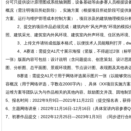
分可只提供设计原理图或系统轴测图，设备基础等由参赛人员根据设
概况（需注明项目所处阶段），实施方案（根据项目所处阶段可提供
方案、运行与维护管理成本控制方案），项目涉及的建筑物理模拟分
2、提交的项目作品必须完成：建筑内外“风光声热”环境的模
照、建筑采光、建筑室内外风环境、建筑室内外声环境、住区热环境
3、上传文件请转成低版本格式，以便技术人员能顺利打开，dwg文件2
4、A赛道：需提交A1尺寸展示海报（竖版，不得超过2张（标
一张）版面内容可包括：设计说明（含问题提出、创意策划、设计思
图、分析图、总平面图、景观环境图、节点设计图、表现图及其他表
B赛道：
需提交
A1尺寸
用于网络评选展示图片一张（以能够突
容概况（用于网络评选，字数在
2
000字内）、具体
《
XX项目
实施方案
运维方案等团队认为与作品相关的其他内容。鼓励图文并茂、因地制
5、报名时间：2022
年
9月9日—2021年11月22日（提交报名表，获
6、主题网络讲座：2022
年
11月16日-12月16日（具体宣讲内容参赛
7、初赛作品提交：2022
年
12月2
5
日
—202
3
年
1月
3
日
（同步进行合