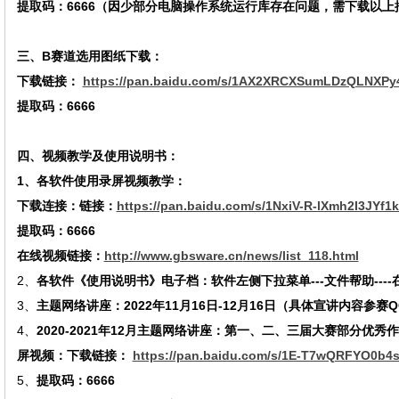
提取码：
6666（因少部分电脑操作系统运行库存在问题，需下载以上
三、
B
赛道选用图纸下载：
下载链接：
https://pan.baidu.com/s/1AX2XRCXSumLDzQLNXP
提取码：
6666
四、视频教学及使用说明书：
1、各软件使用录屏视频教学：
下载连接：链接：
https://pan.baidu.com/s/1NxiV-R-lXmh2I3JY
提取码：
6666
在线视频链接：
http://www.gbsware.c
n
/ne
w
s/list_118.html
2、
各软件《使用说明书》电子档：软件左侧下拉菜单
---文件帮助---
3、
主题网络讲座：
202
2
年
1
1
月
1
6
日
-12月
16
日
（具体宣讲内容参赛
4、
2020-2021
年
1
2
月主题网络讲座：第一、二、三届大赛部分优秀作
屏视频：下载链接：
https://pan.baidu.com/s/1E-T7wQRFYO0b
5、
提取码：
6666