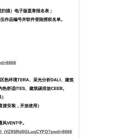
或扫描
）
电子版盖章报名表
；
队伍作品编号并软件登陆授权名单。
wd=6666
住区热环境TERA、采光分析DALI、建筑
内热舒适ITES、建筑碳排放C
EEB
。
果）
直接安装，开放使用）
风VENT中。
Q9tl_iVZ9SRd0GLuqCYFQ?pwd=6666