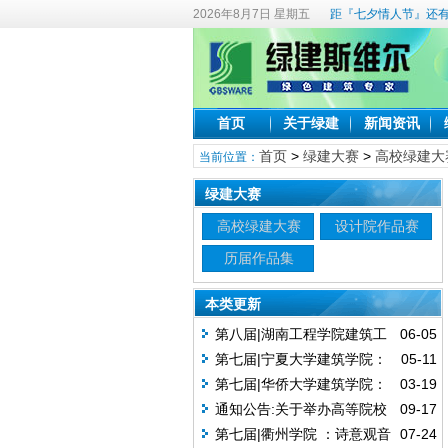
2026年8月7日 星期五
距『七夕情人节』还有
首页
关于绿建
新闻资讯
首页
>
绿建大赛
>
高校绿建大
当前位置：
绿建大赛
高校绿建大赛
设计院作品赛
历届作品集
本类更新
第八届|湖南工程学院建筑工
06-05
程学院：绿建焕能—基于多能协调
第七届|宁夏大学建筑学院：
05-11
的教学建筑低碳重塑
陶复陶穴，青山窑塑——传统智慧
第七届|华侨大学建筑学院：
03-19
与绿色生态融合的游客接待中心设
回转绿廊——基于碳中和目标下的
通知公告:关于举办高等院校
09-17
计（A赛道获奖作品）
幼儿园设计（A赛道获奖作品）
第八届绿色建筑技能与创意大赛
第七届|衢州学院 ：诗意观音
07-24