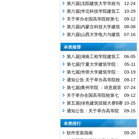
（公益）的通知
桥，茗竹创意谷 — 乡村工业厂房低
第六届|沈阳建筑大学市政与
12-24
碳改造设计（A赛道获奖作品）
环境工程学院—腊前似春（B赛道获
第六届|华北科技学院建筑工
10-29
奖作品）
程学院-绿运馆：突破创新，迈向可
关于举办全国高等院校第七
09-12
持续体育建筑（B赛道获奖作品）
届绿色建筑技能（公益）大赛的通
第六届|内蒙古科技大学建筑
08-08
知
与艺术设计学院：川·然居—低碳背
第六届|山西大学电力与建筑
07-16
景下五当召乡村建筑绿色改造与运
学院：窑影山川，节能盈家（B赛道
本类推荐
维（B赛道获奖作品）
优秀作品）
第八届|湖南工程学院建筑工
06-05
程学院：绿建焕能—基于多能协调
第七届|宁夏大学建筑学院：
05-11
的教学建筑低碳重塑
陶复陶穴，青山窑塑——传统智慧
第七届|华侨大学建筑学院：
03-19
与绿色生态融合的游客接待中心设
回转绿廊——基于碳中和目标下的
通知公告:关于举办高等院校
09-17
计（A赛道获奖作品）
幼儿园设计（A赛道获奖作品）
第八届绿色建筑技能与创意大赛
第七届|衢州学院 ：诗意观音
07-24
（公益）的通知
桥，茗竹创意谷 — 乡村工业厂房低
关于举办全国高等院校第七
09-12
碳改造设计（A赛道获奖作品）
届绿色建筑技能（公益）大赛的通
第五届|绿色建筑技能大赛B赛
10-25
知
道获奖作品：城市酒店#绿意盎然
通知公告：关于举办高等院
09-15
（南昌大学工程建设学院)
校“第六届绿色建筑技能大赛”的通知
本类排行
软件安装指南
09-20