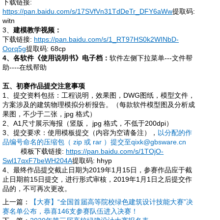
下载链接
:
https://pan.baidu.com/s/17SVfVn31TdDeTr_DFY6aWw
提取码
:
witn
3、
建模教学视频：
下载链接
:
https://pan.baidu.com/s/1_RT97HS0k2WINbD-
Oorq5g
提取码
: 68cp
4、各软件《使用说明书》电子档：
软件左侧下拉菜单
---文件帮
助----在线帮助
五、初赛作品提交注意事项
1、提交资料包括
：工程说明，效果图，
DWG图纸，模型文件，
方案涉及的建筑物理模拟分析报告。（
每款软件模型图及分析成
果图，不少于二张，
jpg 格式）
2、A1尺寸展示海报（竖版， jpg 格式，不低于200dpi）
3、提交要求：使用模板提交（内容为空请备注），
以分配的作
品编号命名的压缩包（
zip 或 rar ）提交至qixk@gbsware.cn
模板下载链接
:
https://pan.baidu.com/s/1TOjO-
Swl17qxF7beWH204A
提取码
: hhyp
4、
最终作品提交截止日期为
2019年1月15日，
参赛作品应于截
止日期前
15日提交，进行形式审核，2019
年
1月1日之后提交作
品的，不可再次更改。
上一篇：
【大赛】“全国首届高等院校绿色建筑设计技能大赛”决
赛名单公布，恭喜146支参赛队伍进入决赛！