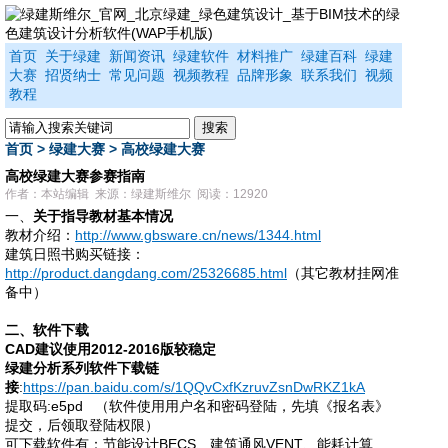
首页
关于绿建
新闻资讯
绿建软件
材料推广
绿建百科
绿建
大赛
招贤纳士
常见问题
视频教程
品牌形象
联系我们
视频
教程
首页
>
绿建大赛
>
高校绿建大赛
高校绿建大赛参赛指南
作者：本站编辑 来源：绿建斯维尔 阅读：12920
一、
关于指导教材基本情况
教材介绍：
http://www.gbsware.cn/news/1344.html
建筑日照书购买链接：
http://product.dangdang.com/25326685.html
（其它教材挂网准
备中）
二、软件下载
CAD建议使用2012-2016版较稳定
绿建分析系列软件下载链
接
:
https://pan.baidu.com/s/1QQvCxfKzruvZsnDwRKZ1kA
提取码
:e5pd
（软件使用用户名和密码登陆，先填《报名表》
提交，后领取
登陆权限
）
可下载软件有：节能设计
BECS、建筑通风VENT、能耗计算