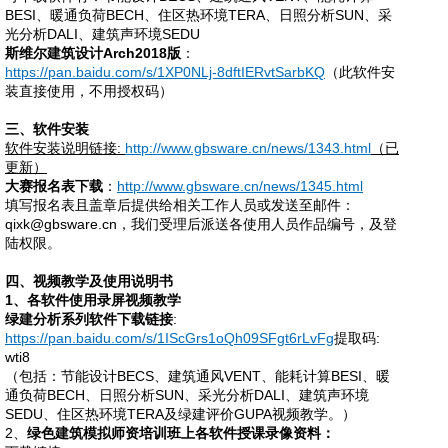
BESI、暖通负荷BECH、住区热环境TERA、日照分析SUN、采
光分析DALI、建筑声环境SEDU
斯维尔建筑设计
Arch2018版
：
https://pan.baidu.com/s/1XP0NLj-8dftIERvtSarbKQ
（此软件安
装直接使用，不用授权码）
三、软件安装
软件安装说明链接
:
http://www.gbsware.cn/news/1343.html
（已
更新）
大赛报名表下载
：
http://www.gbsware.cn/news/1345.html
填写报名表且盖章后提供给相关工作人员或发送至邮件：
qixk@gbsware.cn，我们受理后派送各使用人员作品编号，及登
陆权限。
四、视频教学及使用说明书
1、各软件使用录屏视频教学
绿建分析系列软件下载链接
:
https://pan.baidu.com/s/1IScGrs1oQh09SFgt6rLvFg
提取码
:
wti8
（包括：节能设计
BECS、建筑通风VENT、能耗计算BESI、暖
通负荷BECH、日照分析SUN、采光分析DALI、建筑声环境
SEDU、住区热环境TERA及绿建评价GUPA视频教学。）
2、
绿色建筑模拟师资培训班上各软件授课录像资料：