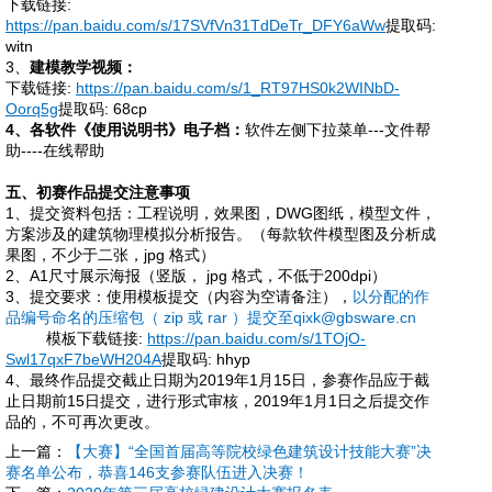
下载链接
:
https://pan.baidu.com/s/17SVfVn31TdDeTr_DFY6aWw
提取码
:
witn
3、
建模教学视频：
下载链接
:
https://pan.baidu.com/s/1_RT97HS0k2WINbD-
Oorq5g
提取码
: 68cp
4、各软件《使用说明书》电子档：
软件左侧下拉菜单
---文件帮
助----在线帮助
五、初赛作品提交注意事项
1、提交资料包括
：工程说明，效果图，
DWG图纸，模型文件，
方案涉及的建筑物理模拟分析报告。（
每款软件模型图及分析成
果图，不少于二张，
jpg 格式）
2、A1尺寸展示海报（竖版， jpg 格式，不低于200dpi）
3、提交要求：使用模板提交（内容为空请备注），
以分配的作
品编号命名的压缩包（
zip 或 rar ）提交至qixk@gbsware.cn
模板下载链接
:
https://pan.baidu.com/s/1TOjO-
Swl17qxF7beWH204A
提取码
: hhyp
4、
最终作品提交截止日期为
2019年1月15日，
参赛作品应于截
止日期前
15日提交，进行形式审核，2019
年
1月1日之后提交作
品的，不可再次更改。
上一篇：
【大赛】“全国首届高等院校绿色建筑设计技能大赛”决
赛名单公布，恭喜146支参赛队伍进入决赛！