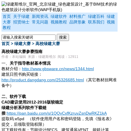
首页
关于绿建
新闻资讯
绿建软件
材料推广
绿建百科
绿建
大赛
招贤纳士
常见问题
视频教程
品牌形象
联系我们
视频
教程
首页
>
绿建大赛
>
高校绿建大赛
高校绿建大赛参赛指南
作者：本站编辑 来源：绿建斯维尔 阅读：12911
一、
关于指导教材基本情况
教材介绍：
http://www.gbsware.cn/news/1344.html
建筑日照书购买链接：
http://product.dangdang.com/25326685.html
（其它教材挂网准
备中）
二、软件下载
CAD建议使用2012-2016版较稳定
绿建分析系列软件下载链
接
:
https://pan.baidu.com/s/1QQvCxfKzruvZsnDwRKZ1kA
提取码
:e5pd
（软件使用用户名和密码登陆，先填《报名表》
提交，后领取
登陆权限
）
可下载软件有：节能设计
BECS、建筑通风VENT、能耗计算