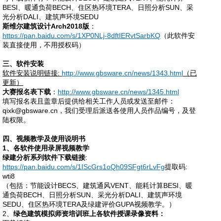
BESI、暖通负荷BECH、住区热环境TERA、日照分析SUN、采
光分析DALI、建筑声环境SEDU
斯维尔建筑设计
Arch2018版
：
https://pan.baidu.com/s/1XP0NLj-8dftIERvtSarbKQ
（此软件安
装直接使用，不用授权码）
三、软件安装
软件安装说明链接
:
http://www.gbsware.cn/news/1343.html
（已
更新）
大赛报名表下载
：
http://www.gbsware.cn/news/1345.html
填写报名表且盖章后提供给相关工作人员或发送至邮件：
qixk@gbsware.cn，我们受理后派送各使用人员作品编号，及登
陆权限。
四、视频教学及使用说明书
1、各软件使用录屏视频教学
绿建分析系列软件下载链接
:
https://pan.baidu.com/s/1IScGrs1oQh09SFgt6rLvFg
提取码
:
wti8
（包括：节能设计
BECS、建筑通风VENT、能耗计算BESI、暖
通负荷BECH、日照分析SUN、采光分析DALI、建筑声环境
SEDU、住区热环境TERA及绿建评价GUPA视频教学。）
2、
绿色建筑模拟师资培训班上各软件授课录像资料：