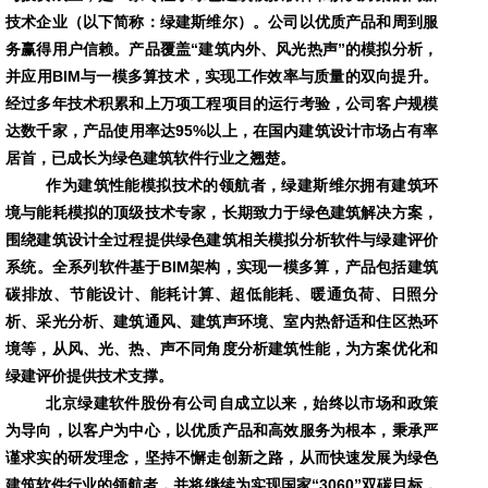
技术企业（以下简称：绿建斯维尔）。公司以优质产品和周到服
务赢得用户信赖。产品覆盖
“建筑内外、风光热声”的模拟分析，
并应用BIM与一模多算技术，实现工作效率与质量的双向提升。
经过多年技术积累和上万项工程项目的运行考验，公司客户规模
达数千家，产品使用率达95%以上，在国内建筑设计市场占有率
居首，
已成长为绿色建筑软件行业之翘楚。
作为建筑性能模拟技术的领航者，绿建斯维尔拥有建筑环
境与能耗模拟的顶级技术专家，长期致力于绿色建筑解决方案，
围绕建筑设计全过程提供绿色建筑相关模拟分析软件与绿建评价
系统。全系列软件基于
BIM架构，实现一模多算，产品包括建筑
碳排放、节能设计、能耗计算、超低能耗、暖通负荷、日照分
析、采光分析、建筑通风、建筑声环境、室内热舒适和住区热环
境等，从风、光、热、声不同角度分析建筑性能，为方案优化和
绿建评价提供技术支撑。
北京绿建软件股份有公司自成立以来，始终以市场和政策
为导向，以客户为中心，以优质产品和高效服务为根本，秉承严
谨求实的研发理念，坚持不懈走创新之路，从而快速发展为绿色
建筑软件行业的领航者，并将继续为实现国家
“3
060
”双碳目标，