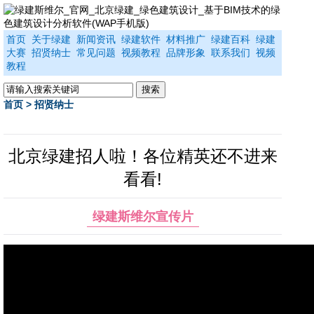
首页
关于绿建
新闻资讯
绿建软件
材料推广
绿建百科
绿建
大赛
招贤纳士
常见问题
视频教程
品牌形象
联系我们
视频
教程
首页
> 招贤纳士
北京绿建招人啦！各位精英还不进来
看看!
绿建斯维尔宣传片