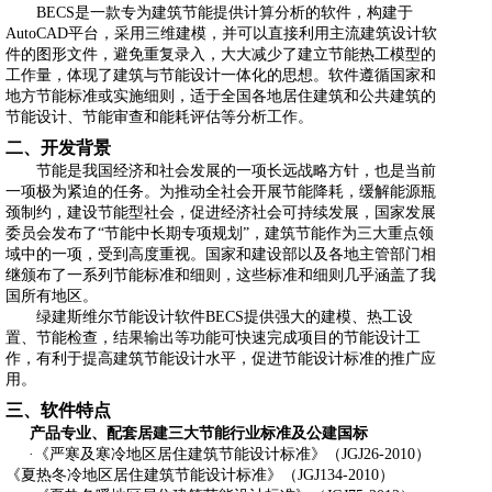
BECS
是一款专为建筑节能提供计算分析的软件，
构建于
AutoCAD
平台，采用三维建模，并可以直接利用主流建筑设计软
件的图形文件，避免重复录入，大大减少了建立节能热工模型的
工作量，体现了建筑与节能设计一体化的思想。软件遵循国家和
地方节能标准或实施细则，适于全国各地居住建筑和公共建筑的
节能设计、节能审查和能耗评估等分析工作。
二、开发背景
节能是我国经济和社会发展的一项长远战略方针，也是当前
一项极为紧迫的任务。为推动全社会开展节能降耗，缓解能源瓶
颈制约，建设节能型社会，促进经济社会可持续发展，国家发展
委员会发布了“节能中长期专项规划”，建筑节能作为三大重点领
域中的一项，受到高度重视。国家和建设部以及各地主管部门相
继颁布了一系列节能标准和细则，这些标准和细则几乎涵盖了我
国所有地区。
绿建斯维尔节能设计软件
BECS
提供强大的建模、热工设
置、节能检查，结果输出等功能可快速完成项目的节能设计工
作，有利于提高建筑节能设计水平，促进节能设计标准的推广应
用。
三、软件特点
产品专业、配套居建三大节能行业标准及公建国标
·《严寒及寒冷地区居住建筑节能设计标准》（
JGJ26-2010
）
《夏热冬冷地区居住建筑节能设计标准》（
JGJ134-2010
）