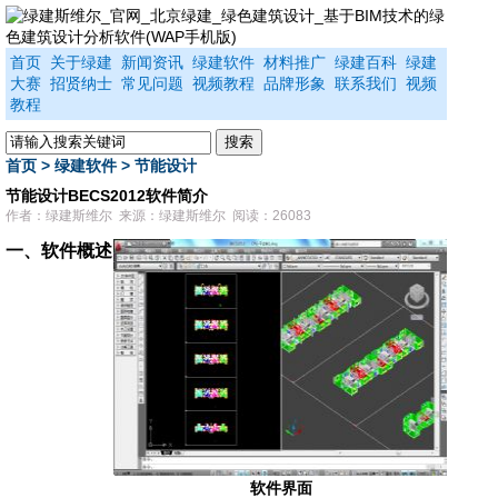
首页
关于绿建
新闻资讯
绿建软件
材料推广
绿建百科
绿建
大赛
招贤纳士
常见问题
视频教程
品牌形象
联系我们
视频
教程
首页
>
绿建软件
>
节能设计
节能设计BECS2012软件简介
作者：绿建斯维尔 来源：绿建斯维尔 阅读：26083
一、软件概述
软件界面