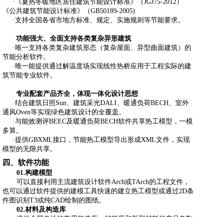
·《夏热冬暖地区居住建筑节能设计标准》（
JGJ75-2012
）
《公共建筑节能设计标准》（
GB50189-2005)
·支持全国各省市地方标准、规定、实施规则等节能要求。
功能强大、全面支持各类复杂异形建筑
·唯一支持各类复杂建筑形态（复杂屋面、异型曲面建筑）的
节能分析软件。
·
唯一能提供通过解温度场实现线性热桥应用于工程实际的建
筑节能专业软件
。
专业配套产品齐全，体现一体化设计思想
·结合建筑日照
Sun
、建筑采光
DALI
、暖通负荷
BECH
、室外
通风
Oven
等实现绿色建筑设计的全覆盖。
·与能效测评
BEEC
及暖通负荷
BECH
软件共享热工模型，一模
多算。
·提供
GBXML
接口，节能热工模型导出形成
XML
文件，实现
模型的无限共享。
四、软件功能
构建模型
01.
可以直接利用主流建筑设计软件
Arch
或
TArch
的工程文件，
也可以通过软件提供的建模工具快速的建立热工模型或通过
2D
条
件图识别
T3
或纯
CAD
绘制的图纸。
02.
材料及构造库