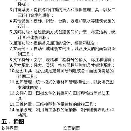
楼板；
3.门窗系统：提供各种门窗的插入和编辑整理工具，以及二
三维门窗库的维护；
4.其他设施：楼梯、阳台、台阶、坡道和散水等建筑设施的
设计；
5.房间功能：通过搜索方式创建房间和户型，布置洁具，统
计各种建筑面积；
6.屋顶功能：提供常见屋顶的设计、编辑和组合；
7.立面剖面：自动生成建筑立剖图，以及强大的剖面智能绘
制工具；
8.文字符号：文字、表格和工程符号的输入、标注和编辑；
9.尺寸系统：强大、灵活、符合国标的智能尺寸标注系统；
10.总图工具：提供满足建筑师绘制建筑总平面图所需是的
绘图工具；
11.图库管理：统一模式的素材库管理和维护，以及填充图
案和线图案；
12.文件布图：图档文件的转换和布图打印输出等辅助工
具；
13.三维体量：三维模型和体量建模的建模工具；
14.渲染系统：利用自主版权的渲染器，制作建筑表现图和
动画。
五． 插图
软件界面
立面剖面