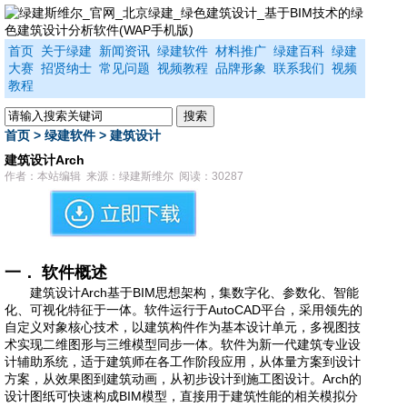
首页
关于绿建
新闻资讯
绿建软件
材料推广
绿建百科
绿建
大赛
招贤纳士
常见问题
视频教程
品牌形象
联系我们
视频
教程
首页
>
绿建软件
>
建筑设计
建筑设计Arch
作者：本站编辑 来源：绿建斯维尔 阅读：30287
一． 软件概述
建筑设计
Arch
基于
BIM
思想架构，集数字化、参数化、智能
化、可视化特征于一体。软件运行于
AutoCAD
平台，采用领先的
自定义对象核心技术，以建筑构件作为基本设计单元，多视图技
术实现二维图形与三维模型同步一体。软件为新一代建筑专业设
计辅助系统，适于建筑师在各工作阶段应用，从体量方案到设计
方案，从效果图到建筑动画，从初步设计到施工图设计。
Arch
的
设计图纸可快速构成
BIM
模型，直接用于建筑性能的相关模拟分