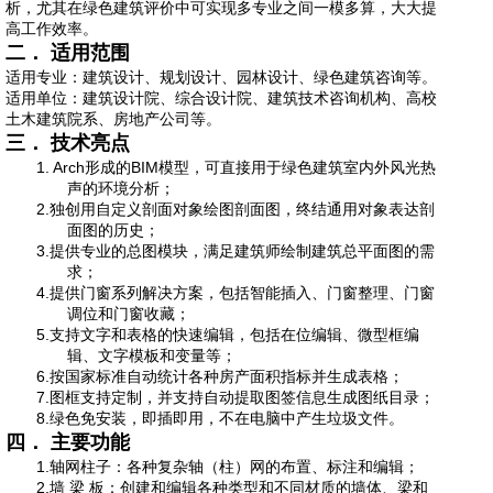
析，尤其在绿色建筑评价中可实现多专业之间一模多算，大大提
高工作效率。
二． 适用范围
适用专业：建筑设计、规划设计、园林设计、绿色建筑咨询等。
适用单位：建筑设计院、综合设计院、建筑技术咨询机构、高校
土木建筑院系、房地产公司等。
三． 技术亮点
1. Arch
形成的
BIM
模型，可直接用于绿色建筑室内外风光热
声的环境分析；
2.独创用自定义剖面对象绘图剖面图，终结通用对象表达剖
面图的历史；
3.提供专业的总图模块，满足建筑师绘制建筑总平面图的需
求；
4.提供门窗系列解决方案，包括智能插入、门窗整理、门窗
调位和门窗收藏；
5.支持文字和表格的快速编辑，包括在位编辑、微型框编
辑、文字模板和变量等；
6.按国家标准自动统计各种房产面积指标并生成表格；
7.图框支持定制，并支持自动提取图签信息生成图纸目录；
8.绿色免安装，即插即用，不在电脑中产生垃圾文件。
四． 主要功能
1.轴网柱子：各种复杂轴（柱）网的布置、标注和编辑；
2.墙
梁
板：创建和编辑各种类型和不同材质的墙体、梁和