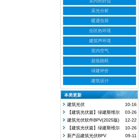
室内热舒适
采光分析
暖通负荷
住区热环境
建筑声环境
室内空气
超低能耗
绿建评价
建筑设计
本类更新
建筑光伏
10-16
【建筑光伏篇】绿建斯维尔
03-26
系列软件升级说明来了~
建筑光伏软件BPV(2025版)
12-22
【建筑光伏篇】绿建斯维尔
10-26
系列软件升级说明来了~
新产品建筑光伏BPV
09-11