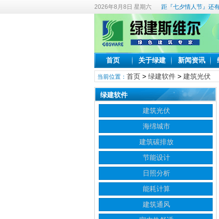
2026年8月8日 星期六
距『七夕情人节』还有
首页
关于绿建
新闻资讯
首页
>
绿建软件
>
建筑光伏
当前位置：
绿建软件
建筑光伏
海绵城市
建筑碳排放
节能设计
日照分析
能耗计算
建筑通风