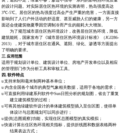
良，遮阳不足，绿量不够，渗透不强等一系列的影响热环境质量
的设计问题。对实际居住区热环境的实测表明，热岛强度高达
3
℃
-5
℃。居住区的热岛强度过高会产生严重的危害，一方面直接
影响到了人们户外活动的舒适度、甚至威胁人们的健康，另一方
面还会使建筑物夏季因空调制冷而产生的能耗大大增加。
为了规范城市居住区热环境设计，改善居住区热环境，降低
建筑能耗，国家发布了《城市居住区热环境设计标准》（
JGJ286-
2013
），对于城市居住区在通风、遮阳、绿化、渗透等方面提出
了明确的要求。
三.
应用范围
适用于规划设计单位、建筑设计单位、房地产开发单位以及相应
的管理部门作为分析工具和审核工具。
四.
软件特点
u
支持米制和毫米制两种基本单位；
u
内含全国各个城市的典型气象相关数据，适用于各地的需求；
u
可直接利用绿建系列软件中
Sun
日照分析的规划图，省去了重复
建立建筑模型的过程；
u
可将其他绿建软件设计的单体建筑模型插入至住区图，使得单
体设计与总图规划可以同步进行；
u
提供
[
总图观察
]
功能，实现住区总图模型的真实模拟；
u
快速计算出住区热环境相关指标，提供折线图和数据表格两种
结果表达方式；