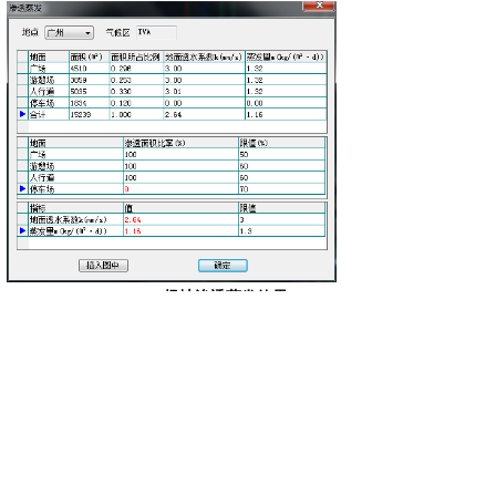
场地渗透蒸发效果
上一篇：
住区热环境TERA2018介绍
下一篇：
住区热环境TERA2014
关于绿建
|
购买指南
|
著作权证书
|
发展历程
|
荣誉证书
|
人才招聘
|
网
站地图
地址：北京市海淀区大钟寺东路9号京仪B座113室 全国服务热
线：
400-0941-228
邮编：100098
电话：010-82102893