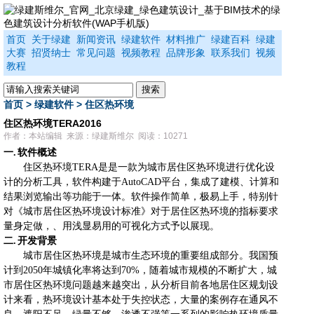
首页
关于绿建
新闻资讯
绿建软件
材料推广
绿建百科
绿建
大赛
招贤纳士
常见问题
视频教程
品牌形象
联系我们
视频
教程
首页
>
绿建软件
>
住区热环境
住区热环境TERA2016
作者：本站编辑 来源：绿建斯维尔 阅读：10271
一.
软件概述
住区热环境
TERA
是是一款为城市居住区热环境进行优化设
计的分析工具，软件构建于
AutoCAD
平台，集成了建模、计算和
结果浏览输出等功能于一体。软件操作简单，极易上手，特别针
对《城市居住区热环境设计标准》对于居住区热环境的指标要求
量身定做，、用浅显易用的可视化方式予以展现。
二.
开发背景
城市居住区热环境是城市生态环境的重要组成部分。我国预
计到
2050
年城镇化率将达到
70%
，随着城市规模的不断扩大，城
市居住区热环境问题越来越突出，从分析目前各地居住区规划设
计来看，热环境设计基本处于失控状态，大量的案例存在通风不