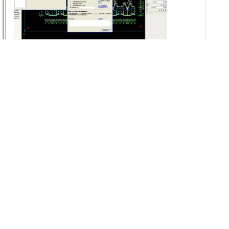
解决办法
：下载驱动精灵等一些驱动更新平台，更
新
显卡
驱动
13
风场范围导致模型观察看不到待分析模型：
上一篇：没有了
下一篇：没有了
关于绿建
|
购买指南
|
著作权证书
|
发展历程
|
荣誉证书
|
人才招聘
|
网
站地图
地址：北京市海淀区大钟寺东路9号京仪B座113室 全国服务热
线：
400-0941-228