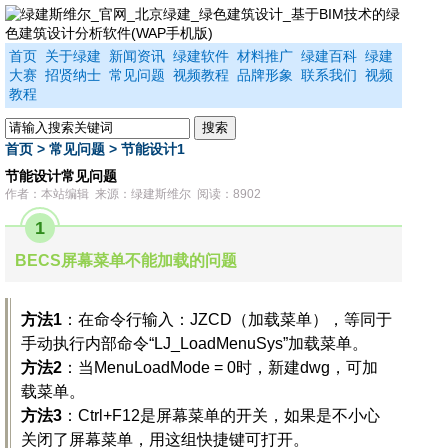
首页
关于绿建
新闻资讯
绿建软件
材料推广
绿建百科
绿建
大赛
招贤纳士
常见问题
视频教程
品牌形象
联系我们
视频
教程
首页
>
常见问题
>
节能设计1
节能设计常见问题
作者：本站编辑 来源：绿建斯维尔 阅读：8902
1
BECS屏幕菜单不能加载的问题
方法1
：在命令行输入：JZCD（加载菜单），等同于
手动执行内部命令“LJ_LoadMenuSys”加载菜单。
方法2
：当MenuLoadMode = 0时，新建dwg，可加
载菜单。
方法3
：Ctrl+F12是屏幕菜单的开关，如果是不小心
关闭了屏幕菜单，用这组快捷键可打开。