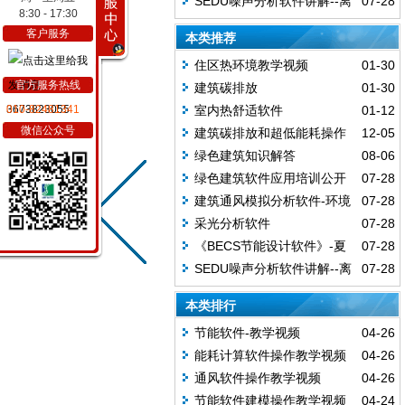
SEDU噪声分析软件讲解--离
07-28
8:30 - 17:30
做法。
散点的设置技巧
客户服务
本类推荐
住区热环境教学视频
01-30
官方服务热线
建筑碳排放
01-30
3673823055
010-82481341
室内热舒适软件
01-12
微信公众号
建筑碳排放和超低能耗操作
12-05
演示
绿色建筑知识解答
08-06
绿色建筑软件应用培训公开
07-28
课
建筑通风模拟分析软件-环境
07-28
参数设置及分析技巧
采光分析软件
07-28
《BECS节能设计软件》-夏
07-28
热冬暖地区外遮阳及保温隔热常用
SEDU噪声分析软件讲解--离
07-28
做法。
散点的设置技巧
本类排行
节能软件-教学视频
04-26
能耗计算软件操作教学视频
04-26
通风软件操作教学视频
04-26
节能软件建模操作教学视频
04-24