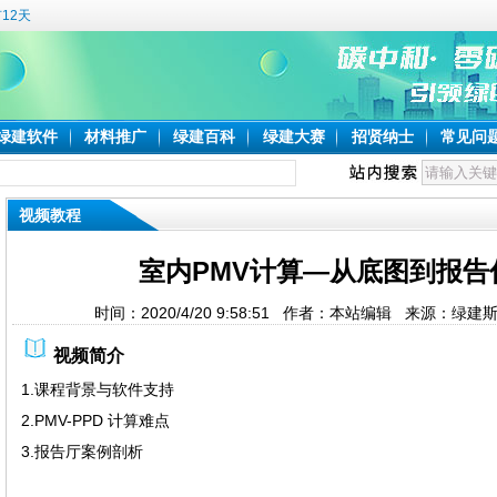
12天
绿建软件
材料推广
绿建百科
绿建大赛
招贤纳士
常见问
视频教程
室内PMV计算—从底图到报告
时间：2020/4/20 9:58:51 作者：本站编辑 来源：绿
视频简介
1.课程背景与软件支持
2.PMV-PPD 计算难点
3.报告厅案例剖析