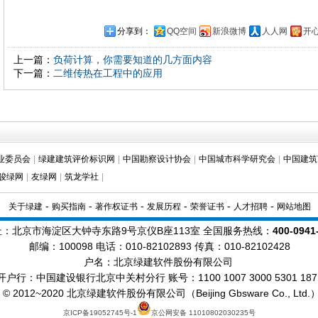
分享到：
QQ空间
新浪微博
人人网
开
上一篇：
负荷计算，你需要知道的几方面内容
下一篇：
二维传热在工程中的应用
业委员会
|
绿建建筑评价标识网
|
中国勘察设计协会
|
中国城市科学研究会
|
中国建筑
骏绿网
|
友绿网
|
筑龙学社
|
-
-
-
-
-
-
关于绿建
购买指南
著作权证书
发展历程
荣誉证书
人才招聘
网站地图
址：北京市海淀区大钟寺东路9号京仪B座113室 全国服务热线：
400-0941
邮编：100098
电话：010-82102893 传真：010-82102428
户名：北京绿建软件股份有限公司
开户行：中国建设银行北京中关村分行 账号：1100 1007 3000 5301 187
ht © 2012~2020 北京绿建软件股份有限公司（Beijing Gbsware Co., Lt
京ICP备19052745号-1
京公网安备 11010802030235号