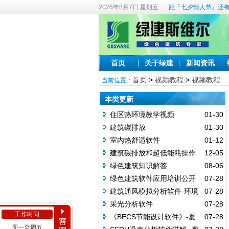
2026年8月7日 星期五
距『七夕情人节』还有
首页
关于绿建
新闻资讯
首页
>
视频教程
>
视频教程
当前位置：
本类更新
住区热环境教学视频
01-30
建筑碳排放
01-30
室内热舒适软件
01-12
建筑碳排放和超低能耗操作
12-05
演示
绿色建筑知识解答
08-06
绿色建筑软件应用培训公开
07-28
课
建筑通风模拟分析软件-环境
07-28
参数设置及分析技巧
采光分析软件
07-28
工作时间
《BECS节能设计软件》-夏
07-28
周一至周五
热冬暖地区外遮阳及保温隔热常用