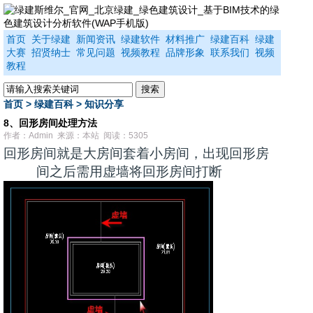
首页
关于绿建
新闻资讯
绿建软件
材料推广
绿建百科
绿建
大赛
招贤纳士
常见问题
视频教程
品牌形象
联系我们
视频
教程
首页
>
绿建百科
>
知识分享
8、回形房间处理方法
作者：Admin 来源：本站 阅读：5305
回形房间就是大房间套着小房间，出现回形房
间之后需用虚墙将回形房间打断