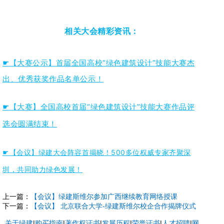
相关大会精彩资讯：
☛【大赛公示】首届全国高校“绿色建筑设计”技能大赛杰
出、优秀获奖作品名单公示！
☛【大赛】全国高校首届“绿色建筑设计”技能大赛作品评
选会圆满结束！
☛【会议】绿建大会阵容首揭晓！500多位权威专家齐聚深
圳，共同助力绿色发展！
上一篇：
【会议】绿建斯维尔参加广西继续教育网络授课
下一篇：
【会议】 北京联合大学-绿建斯维尔校企合作揭牌仪式
关于绿建
|
购买指南
|
著作权证书
|
发展历程
|
荣誉证书
|
人才招聘
|
网