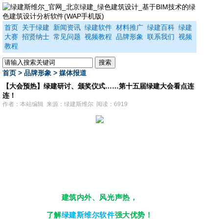
首页
关于绿建
新闻资讯
绿建软件
材料推广
绿建百科
绿建
大赛
招贤纳士
常见问题
视频教程
品牌形象
联系我们
视频
教程
首页
>
品牌形象
>
媒体报道
【大会预热】绿建研讨、颁奖仪式……第十五届绿建大会看点连
连！
作者：本站编辑 来源：绿建斯维尔 阅读：6919
绿建斯维尔品牌宣传展
建筑内外、风光声热，
了解
绿建斯维尔软件
强大优势！