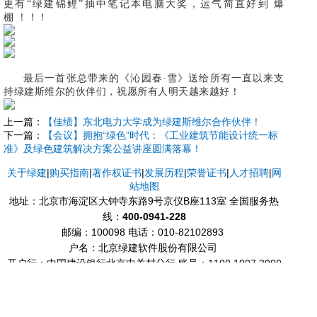
更有“绿建锦鲤”抽中笔记本电脑大奖，运气简直好到 爆
棚 ！！！
最后一首张总带来的《沁园春·雪》送给所有一直以来支
持绿建斯维尔的伙伴们，祝愿所有人明天越来越好！
上一篇：
【佳绩】东北电力大学成为绿建斯维尔合作伙伴！
下一篇：
【会议】拥抱“绿色”时代：《工业建筑节能设计统一标
准》及绿色建筑解决方案公益讲座圆满落幕！
关于绿建
|
购买指南
|
著作权证书
|
发展历程
|
荣誉证书
|
人才招聘
|
网
站地图
地址：北京市海淀区大钟寺东路9号京仪B座113室 全国服务热
线：
400-0941-228
邮编：100098
电话：010-82102893
户名：北京绿建软件股份有限公司
开户行：中国建设银行北京中关村分行 账号：1100 1007 3000
5301 1871
Copyright © 2012~2020 北京绿建软件股份有限公司（Beijing
Gbsware Co., Ltd.） 版权所有