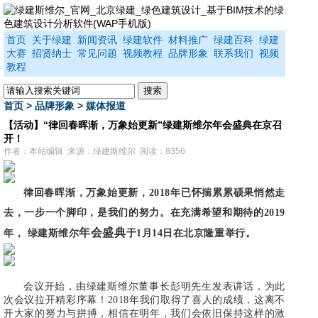
首页
关于绿建
新闻资讯
绿建软件
材料推广
绿建百科
绿建
大赛
招贤纳士
常见问题
视频教程
品牌形象
联系我们
视频
教程
首页
>
品牌形象
>
媒体报道
【活动】“律回春晖渐，万象始更新”绿建斯维尔年会盛典在京召
开！
作者：本站编辑 来源：绿建斯维尔 阅读：8356
律回春晖渐，万象始更新，2018年已怀揣累累硕果悄然走
去，一步一个脚印，是我们的努力。在充满希望和期待的2019
年会盛典
年，
绿建斯维尔
于1月14日在北京隆重举行。
会议开始，由绿建斯维尔董事长彭明先生发表讲话，为此
次会议拉开精彩序幕！2018年我们取得了喜人的成绩，这离不
开大家的努力与拼搏，相信在明年，我们会依旧保持这样的激